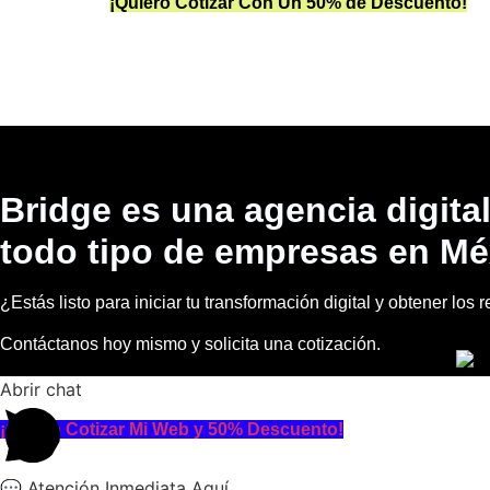
¡Quiero Cotizar Con Un 50% de Descuento!
Bridge es una agencia digita
todo tipo de empresas en Mé
¿Estás listo para iniciar tu transformación digital y obtener lo
Contáctanos hoy mismo y solicita una cotización.
Juntos, lograremos que tu proyecto se vuelva un caso de éxito.
Abrir chat
¡Quiero Cotizar Mi Web y 50% Descuento!
💬 Atención Inmediata Aquí